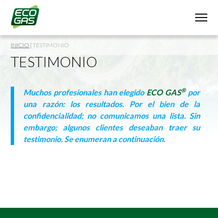
INICIO
|
TESTIMONIO
TESTIMONIO
®
Muchos profesionales han elegido
ECO GAS
p
or
una razón: los resultado
s.
Por el bien de la
confidencialidad;
no comunicamos una lista
. S
in
embargo;
algunos clientes deseaban traer su
testimonio
.
Se enumeran a continuación
.