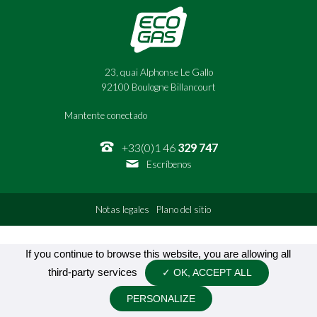
23, quai Alphonse Le Gallo
92100 Boulogne Billancourt
Mantente conectado
+33(0)1 46
329 747
Escríbenos
Notas legales
Plano del sitio
If you continue to browse this website, you are allowing all
third-party services
✓ OK, ACCEPT ALL
PERSONALIZE